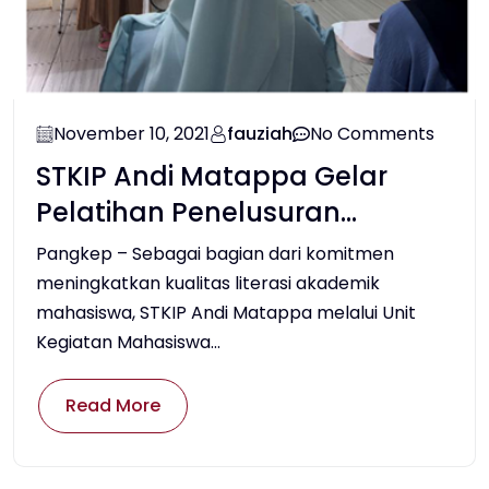
November 10, 2021
fauziah
No Comments
STKIP Andi Matappa Gelar
Pelatihan Penelusuran
Referensi untuk Tingkatkan
Pangkep – Sebagai bagian dari komitmen
Kualitas Akademik Mahasiswa
meningkatkan kualitas literasi akademik
mahasiswa, STKIP Andi Matappa melalui Unit
Kegiatan Mahasiswa...
Read More