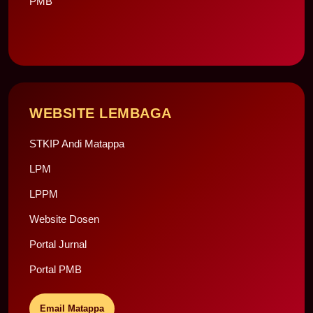
PMB
WEBSITE LEMBAGA
STKIP Andi Matappa
LPM
LPPM
Website Dosen
Portal Jurnal
Portal PMB
Email Matappa