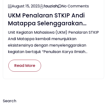
August 15, 2023
fauziah
No Comments
UKM Penalaran STKIP Andi
Matappa Selenggarakan
Kegiatan Penulisan Karya
Unit Kegiatan Mahasiswa (UKM) Penalaran STKIP
Ilmiah Bersama Himatika
Andi Matappa kembali menunjukkan
eksistensinya dengan menyelenggarakan
kegiatan bertajuk “Penulisan Karya Ilmiah...
Read More
Search