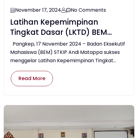
November 17, 2024
No Comments
Latihan Kepemimpinan
Tingkat Dasar (LKTD) BEM
STKIP Andi Matappa 2024:
Pangkep, 17 November 2024 – Badan Eksekutif
Mencetak Pemimpin Muda
Mahasiswa (BEM) STKIP Andi Matappa sukses
menggelar Latihan Kepemimpinan Tingkat...
Berintegritas dan
Bertanggung Jawab
Read More