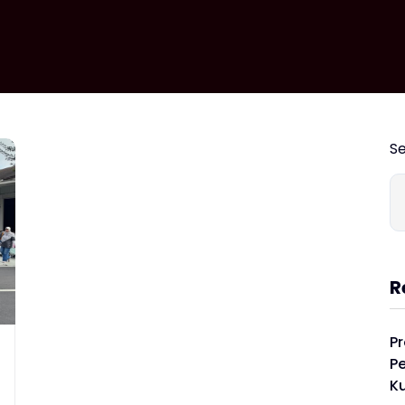
S
R
P
P
K