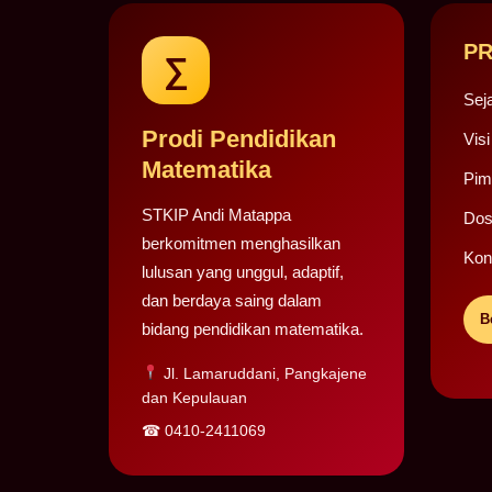
PR
∑
Sej
Prodi Pendidikan
Visi
Matematika
Pim
STKIP Andi Matappa
Dos
berkomitmen menghasilkan
Kon
lulusan yang unggul, adaptif,
dan berdaya saing dalam
B
bidang pendidikan matematika.
Jl. Lamaruddani, Pangkajene
dan Kepulauan
☎
0410-2411069