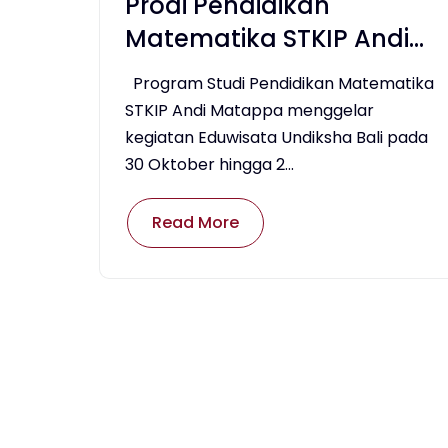
Prodi Pendidikan
Matematika STKIP Andi
Matappa Gelar Kegiatan
Program Studi Pendidikan Matematika
Eduwisata Undiksha Bali
STKIP Andi Matappa menggelar
kegiatan Eduwisata Undiksha Bali pada
30 Oktober hingga 2...
Read More