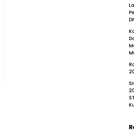
L
P
D
Ko
D
M
M
R
2
S
2
S
K
R