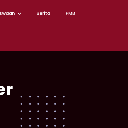
swaan
Berita
PMB
er