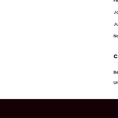
F
J
J
N
C
Be
U