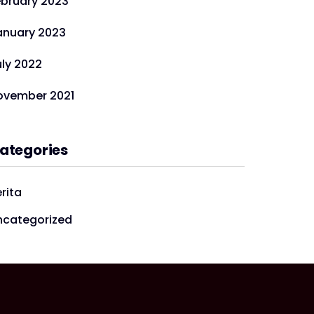
ebruary 2023
anuary 2023
uly 2022
ovember 2021
ategories
rita
ncategorized