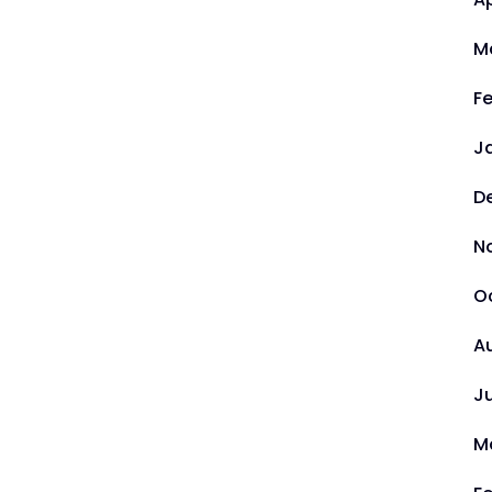
M
F
J
D
N
O
A
J
M