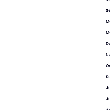
S
M
M
D
N
O
S
J
J
Ap