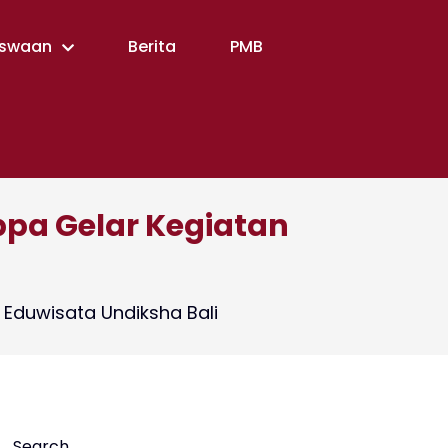
swaan
Berita
PMB
ppa Gelar Kegiatan
 Eduwisata Undiksha Bali
Search