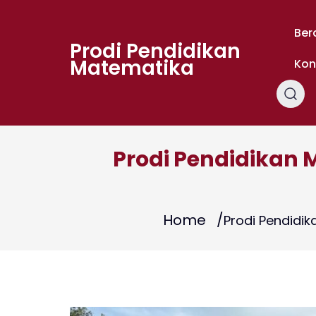
Skip
to
Ber
content
Prodi Pendidikan
Matematika
Kon
Prodi Pendidikan 
Home
Prodi Pendidik