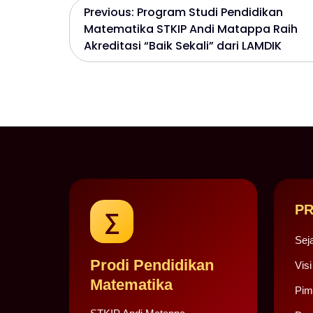
P
Previous:
Program Studi Pendidikan
Matematika STKIP Andi Matappa Raih
o
Akreditasi “Baik Sekali” dari LAMDIK
s
t
n
a
v
PR
∑
i
Sej
Prodi Pendidikan
Visi
g
Matematika
Pim
a